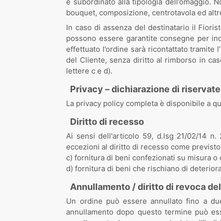
è subordinato alla tipologia dell’omaggio. 
bouquet, composizione, centrotavola ed altre)
In caso di assenza del destinatario il Fioris
possono essere garantite consegne per indir
effettuato l’ordine sarà ricontattato tramit
del Cliente, senza diritto al rimborso in cas
lettere c e d).
Privacy – dichiarazione di riservat
La privacy policy completa è disponibile a q
Diritto di recesso
Ai sensi dell'articolo 59, d.lsg 21/02/14 n
eccezioni al diritto di recesso come previsto
c) fornitura di beni confezionati su misura 
d) fornitura di beni che rischiano di deterio
Annullamento / diritto di revoca del
Un ordine può essere annullato fino a due 
annullamento dopo questo termine può esser