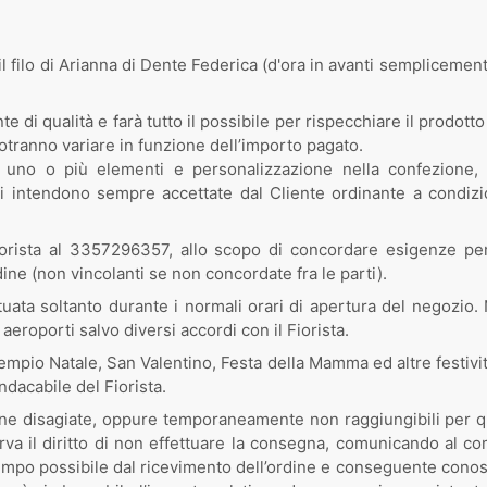
il filo di Arianna di Dente Federica (d'ora in avanti semplicemente
ante di qualità e farà tutto il possibile per rispecchiare il prodot
 potranno variare in funzione dell’importo pagato.
no o più elementi e personalizzazione nella confezione, per
i si intendono sempre accettate dal Cliente ordinante a condi
 Fiorista al 3357296357, allo scopo di concordare esigenze p
ine (non vincolanti se non concordate fra le parti).
uata soltanto durante i normali orari di apertura del negozio
in aeroporti salvo diversi accordi con il Fiorista.
 (esempio Natale, San Valentino, Festa della Mamma ed altre festi
ndacabile del Fiorista.
zone disagiate, oppure temporaneamente non raggiungibili per q
serva il diritto di non effettuare la consegna, comunicando al co
tempo possibile dal ricevimento dell’ordine e conseguente cono