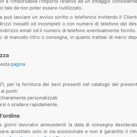
Non è rimborsabile l’importo relativo ad un omaggio consisten
 tale da non poter essere riutilizzato.
ta può lasciare un avviso scritto o telefonico invitando il Clien
izzi inesatti od incompleti o con numero di telefono del destin
e l’indirizzo email od il numero di telefono eventualmente forn
o di mancato ritiro o consegna, in quanto trattasi di merci deper
ezza
uesta
pagina
. 21, per la fornitura dei beni presenti nel catalogo del prese
 ai punti:
o chiaramente personalizzati
rarsi o scadere rapidamente.
l'ordine
giorni lavorativi antecedenti la data di consegna desiderat
e accettato solo in via eccezionale e non è garantito il rimbo