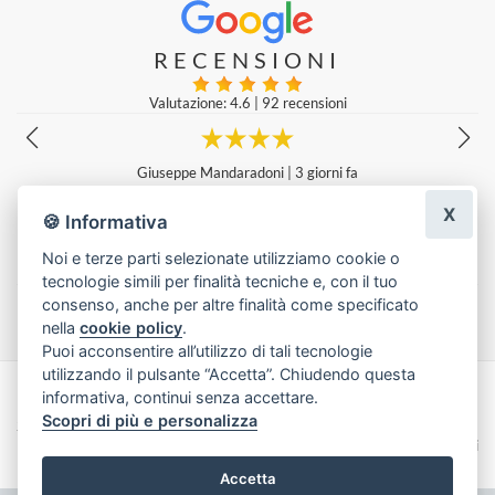
RECENSIONI
Valutazione: 4.6
|
92 recensioni
Gentilissime e professionali! Fiori freschi bellissimi!
Erica Cirrone
|
una settimana fa
X
🍪 Informativa
Noi e terze parti selezionate utilizziamo cookie o
tecnologie simili per finalità tecniche e, con il tuo
Lascia una recensione
consenso, anche per altre finalità come specificato
nella
cookie policy
.
Puoi acconsentire all’utilizzo di tali tecnologie
utilizzando il pulsante “Accetta”. Chiudendo questa
informativa, continui senza accettare.
Made with
by
Infoser.it
-
Realizzazione Siti ecommerce per Fioristi
- ©
Scopri di più e personalizza
2026
Privacy Policy
Cookie Policy
Termini e Condizioni
Accetta