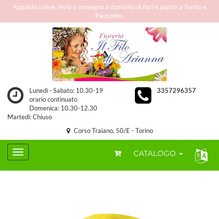
Acquisto online, invio e consegna a domicilio di fiori e piante a Torino e
Piemonte.
Lunedì - Sabato: 10.30-19
3357296357
orario continuato
Domenica: 10.30-12.30
Martedì: Chiuso
Corso Traiano, 50/E - Torino
CATALOGO