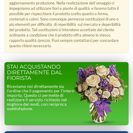
aggiornamento produzione. Nella realizzazione dell´omaggio ci
impegniamo ad utilizzare fiori e piante di qualità e faremo tutto il
possibile per rispecchiare il prodotto scelto quanto a forma,
contenuti e colori. Sono comunque permesse sostituzioni di uno o
più elementi per difficoltà di reperibilità sul mercato e deperibilità
del prodotto. Tali sostituzioni si intendono accettate dal cliente
ordinante a condizione che il prodotto offra almeno lo stesso
rapporto qualità /prezzo. Puoi sempre contattarci per concordare
quanto ritieni necessario.
STAI ACQUISTANDO
DIRETTAMENTE DAL
FIORISTA
Riceviamo noi direttamente sia
l’ordine che il pagamento per l’intero
importo. Questo ci permette di
realizzare il servizio richiesto nel
migliore dei modi, con reciproca
soddisfazione.