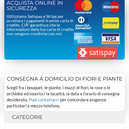
ACQUISTA ONLINE IN
SICUREZZA
Utilizziamo Satispay e Stripe per
accettare i pagamenti tramite carta di
credito. CiÃ² garantisce che le
informazioni della tua carta di credito
non vengono condivise con noi.
CONSEGNA A DOMICILIO DI FIORI E PIANTE
Scegli fra i bouquet, le piante, i mazzi di fiori, le rose o le
orchidee ed inserisci la località, la data e l’orario di consegna
desiderato.
Puoi contattarci
per concordare esigenze
particolari a mezzo telefono.
CATEGORIE