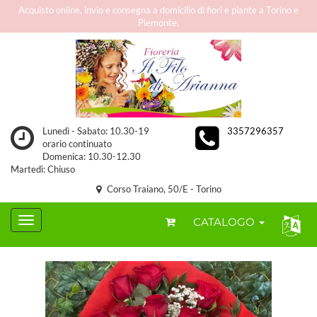
Acquisto online, invio e consegna a domicilio di fiori e piante a Torino e
Piemonte.
Lunedì - Sabato: 10.30-19
3357296357
orario continuato
Domenica: 10.30-12.30
Martedì: Chiuso
Corso Traiano, 50/E - Torino
CATALOGO