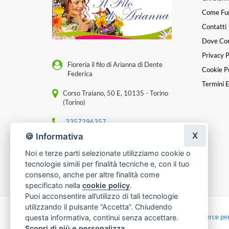
Come Fu
Contatti
Dove Co
Privacy P
Fioreria il filo di Arianna di Dente
Cookie Po
Federica
Termini E
Corso Traiano, 50 E, 10135 - Torino
(Torino)
3357296357
X
🍪 Informativa
[email protected]
Noi e terze parti selezionate utilizziamo cookie o
P. IVA 13421340012
tecnologie simili per finalità tecniche e, con il tuo
consenso, anche per altre finalità come
specificato nella
cookie policy
.
Puoi acconsentire all’utilizzo di tali tecnologie
utilizzando il pulsante “Accetta”. Chiudendo
Made with
by
Infoser.it
-
Realizzazione Siti ecommerce per
questa informativa, continui senza accettare.
Scopri di più e personalizza