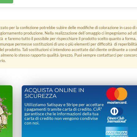
lizzato per la confezione potrebbe subire delle modifiche di colorazione in caso 
giornamento produzione. Nella realizzazione dell´omaggio ci impegniamo ad utili
ità e faremo tutto il possibile per rispecchiare il prodotto scelto quanto a forma,
omunque permesse sostituzioni di uno o più elementi per difficoltà di reperibili
del prodotto. Tali sostituzioni si intendono accettate dal cliente ordinante a cond
 almeno lo stesso rapporto qualità /prezzo. Puoi sempre contattarci per conco
rio.
ACQUISTA ONLINE IN
SICUREZZA
Utilizziamo Satispay e Stripe per accettare
i pagamenti tramite carta di credito. CiÃ²
garantisce che le informazioni della tua
carta di credito non vengono condivise
con noi.