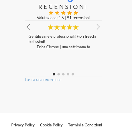
RECENSIONI
Valutazione: 4.6
|
91 recensioni
/3 é stato c
Gentilissime e professionali! Fiori freschi
Consiglio viv
ieno, non reg
bellissimi!
Maria Grazi
il giorno do
Erica Cirrone
|
una settimana fa
e di fiore vec
SCO. Allego
imana fa
Lascia una recensione
Privacy Policy
Cookie Policy
Termini e Condizioni