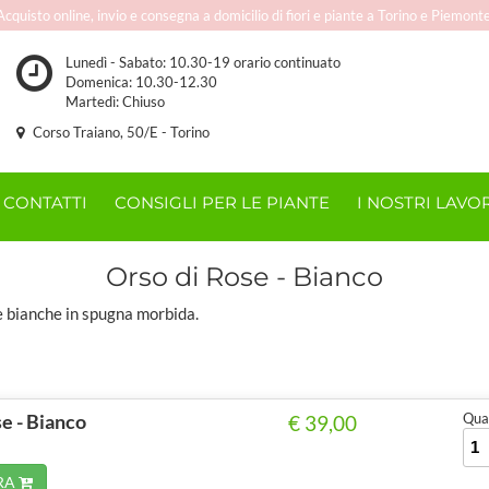
Acquisto online, invio e consegna a domicilio di fiori e piante a Torino e Piemonte
Lunedì - Sabato: 10.30-19 orario continuato
Domenica: 10.30-12.30
Martedì: Chiuso
Corso Traiano, 50/E - Torino
CONTATTI
CONSIGLI PER LE PIANTE
I NOSTRI LAVOR
Orso di Rose - Bianco
e bianche in spugna morbida.
e - Bianco
Quan
€ 39,00
RA