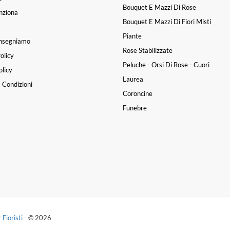
Bouquet E Mazzi Di Rose
nziona
Bouquet E Mazzi Di Fiori Misti
Piante
nsegniamo
Rose Stabilizzate
olicy
Pessima esperienza. In data 8
Peluche - Orsi Di Rose - Cuori
licy
omprato un fiore ( a prezzo p
Laurea
alato e nemmeno scontato) e 
 Condizioni
po era già tutto sfiorito. Indic
Coroncine
chio e sicuramente NON FRE
Funebre
foto del 9/3.
elisa cavallero
|
una sett
 Fioristi
- © 2026