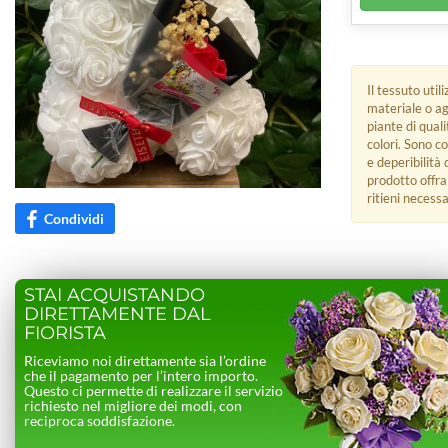
Il tessuto uti
materiale o ag
piante di qual
colori. Sono c
e deperibilità 
prodotto offra
ritieni necessa
Condividi
STAI ACQUISTANDO
DIRETTAMENTE DAL
FIORISTA
Riceviamo noi direttamente sia l’ordine
che il pagamento per l’intero importo.
Questo ci permette di realizzare il servizio
richiesto nel migliore dei modi, con
reciproca soddisfazione.