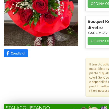
ORDINA O
Bouquet Ro
di vetro
Cod. 106769
ORDINA O
Condividi
Il tessuto uti
materiale o ag
piante di qual
colori. Sono c
e deperibilità 
prodotto offra
ritieni necessa
STAI ACQUISTANDO