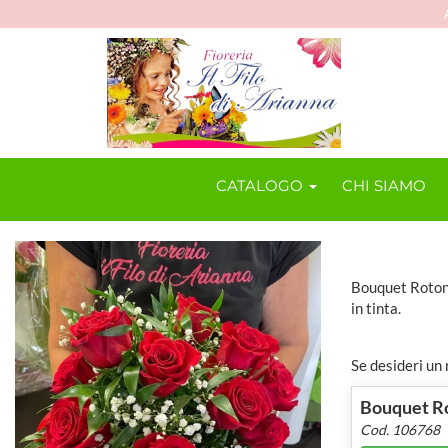
CATALOGO
CHI SIAMO
Bouquet Rotond
in tinta.
Se desideri un 
Bouquet Ro
Cod. 106768