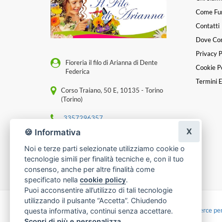
Come Fu
Contatti
Dove Co
Privacy P
Fioreria il filo di Arianna di Dente
Cookie Po
Federica
Termini E
Corso Traiano, 50 E, 10135 - Torino
(Torino)
3357296357
X
🍪 Informativa
[email protected]
Noi e terze parti selezionate utilizziamo cookie o
P. IVA 13421340012
tecnologie simili per finalità tecniche e, con il tuo
consenso, anche per altre finalità come
specificato nella
cookie policy
.
Puoi acconsentire all’utilizzo di tali tecnologie
utilizzando il pulsante “Accetta”. Chiudendo
Made with
by
Infoser.it
-
Realizzazione Siti ecommerce per
questa informativa, continui senza accettare.
Scopri di più e personalizza