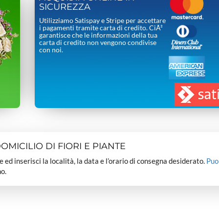
SICUREZZA
Utilizziamo Satispay e Stripe per accettare
i pagamenti tramite carta di credito. CiÃ²
garantisce che le informazioni della tua
carta di credito non vengono condivise
con noi.
MICILIO DI FIORI E PIANTE
dee ed inserisci la località, la data e l’orario di consegna desiderato.
Puo
o.