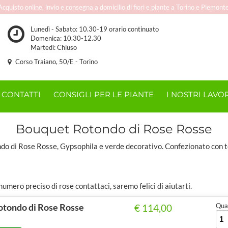
Acquisto online, invio e consegna a domicilio di fiori e piante a Torino e Piemonte
Lunedì - Sabato: 10.30-19 orario continuato
Domenica: 10.30-12.30
Martedì: Chiuso
Corso Traiano, 50/E - Torino
CONTATTI
CONSIGLI PER LE PIANTE
I NOSTRI LAVOR
Bouquet Rotondo di Rose Rosse
o di Rose Rosse, Gypsophila e verde decorativo. Confezionato con t
numero preciso di rose contattaci, saremo felici di aiutarti.
tondo di Rose Rosse
Quan
€ 114,00