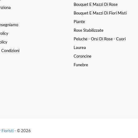
Bouquet E Mazzi Di Rose
nziona
Bouquet E Mazzi Di Fiori Misti
Piante
nsegniamo
Rose Stabilizzate
olicy
Pessima esperienza. In data 8
Peluche - Orsi Di Rose - Cuori
licy
omprato un fiore ( a prezzo p
Laurea
alato e nemmeno scontato) e 
 Condizioni
po era già tutto sfiorito. Indic
Coroncine
chio e sicuramente NON FRE
Funebre
foto del 9/3.
elisa cavallero
|
una sett
 Fioristi
- © 2026