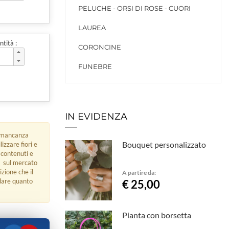
PELUCHE - ORSI DI ROSE - CUORI
LAUREA
tità :
CORONCINE
FUNEBRE
IN EVIDENZA
di mancanza
Bouquet personalizzato
zzare fiori e
 contenuti e
tà sul mercato
izione che il
A partire da:
rdare quanto
€ 25,00
Pianta con borsetta