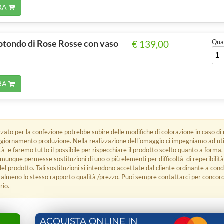
RA
tondo di Rose Rosse con vaso
Quan
€ 139,00
RA
lizzato per la confezione potrebbe subire delle modifiche di colorazione in caso 
giornamento produzione. Nella realizzazione dell´omaggio ci impegniamo ad utili
ità e faremo tutto il possibile per rispecchiare il prodotto scelto quanto a forma,
omunque permesse sostituzioni di uno o più elementi per difficoltà di reperibili
del prodotto. Tali sostituzioni si intendono accettate dal cliente ordinante a cond
 almeno lo stesso rapporto qualità /prezzo. Puoi sempre contattarci per conco
rio.
ACQUISTA ONLINE IN